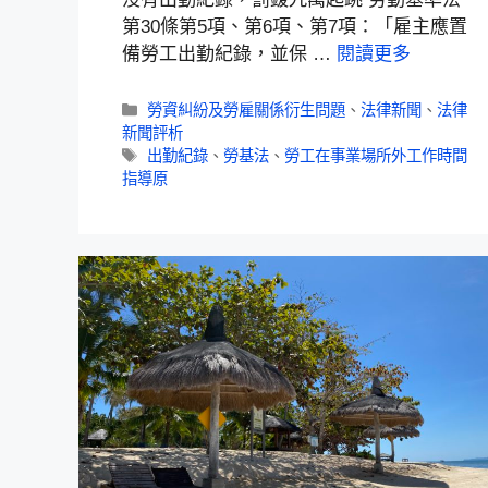
第30條第5項、第6項、第7項：「雇主應置
備勞工出勤紀錄，並保 …
閱讀更多
勞資糾紛及勞雇關係衍生問題
、
法律新聞
、
法律
新聞評析
出勤紀錄
、
勞基法
、
勞工在事業場所外工作時間
指導原