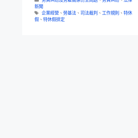
勞資糾紛及勞雇關係衍生問題
、
勞資糾紛
、
法律
新聞
企業經營
、
勞基法
、
司法裁判
、
工作規則
、
特休
假
、
特休假排定