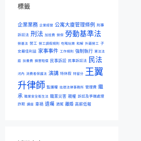
標籤
企業業務
公寓大廈管理條例
刑事
企業經營
勞動基準法
刑法
訴訟法
加班費
勞保
勞工
子
勞基法
勞工請假規則
吃喝玩樂
和解
外籍勞工
家事事件
強制執行
女最佳利益
工作規則
憲法法
民法
民事訴訟
民事訴訟法
庭
扶養費
損害賠償
王翼
演講
特休假
河內
消費者保護法
特留分
升律師
繼
監護權
管理費
竑德法律事務所
承
職業災害
親權
訴訟及爭端處理
職業安全衛生法
遺囑
離婚
詐欺
車禍
酒駕
高薪低報
講座