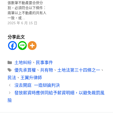
張數筆不動產要合併分
割，必須符合以下條件：
兩筆以上不動產的共有人
一致，或…
2025 年 6 月 15 日
分享此文
土地糾紛
、
民事事件
優先承買權
、
共有物
、
土地法第三十四條之一
、
民法
、
王翼升律師
沒去開庭 一造辯論判決
發放薪資時應併同給予薪資明細，以避免裁罰風
險