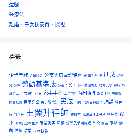
遺囑
醫療法
離婚、子女扶養費、探視
標籤
刑法
企業業務
公寓大廈管理條例
刑事訴訟法
企業經營
加班
勞動基準法
勞工
費
勞保
勞基法
勞工請假規則
吃喝玩樂
和解
外
家事事件
強制執行
子女最佳利益
籍勞工
工作規則
憲法法庭
扶養費
民法
演講
民事訴訟
民事訴訟法
特休
損害賠償
河內
消費者保護法
王翼升律師
繼
假
監護權
管理費
特留分
竑德法律事務所
承
遺
職業災害
親權
訴訟及爭端處理
詐欺
車禍
職業安全衛生法
講座
囑
離婚
酒駕
高薪低報