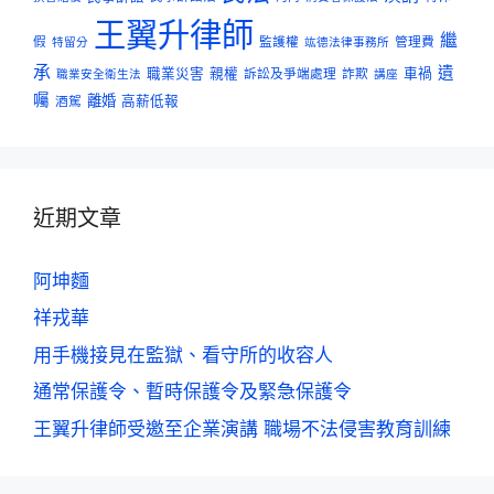
王翼升律師
繼
假
監護權
管理費
特留分
竑德法律事務所
承
遺
職業災害
親權
訴訟及爭端處理
詐欺
車禍
職業安全衛生法
講座
囑
離婚
酒駕
高薪低報
近期文章
阿坤麵
祥戎華
用手機接見在監獄、看守所的收容人
通常保護令、暫時保護令及緊急保護令
王翼升律師受邀至企業演講 職場不法侵害教育訓練