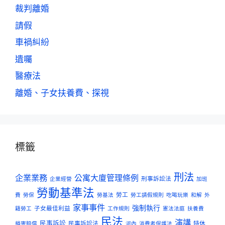
裁判離婚
請假
車禍糾紛
遺囑
醫療法
離婚、子女扶養費、探視
標籤
刑法
企業業務
公寓大廈管理條例
刑事訴訟法
企業經營
加班
勞動基準法
勞工
費
勞保
勞基法
勞工請假規則
吃喝玩樂
和解
外
家事事件
強制執行
子女最佳利益
籍勞工
工作規則
憲法法庭
扶養費
民法
演講
民事訴訟
民事訴訟法
特休
損害賠償
河內
消費者保護法