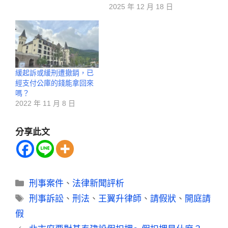
2025 年 12 月 18 日
緩起訴或緩刑遭撤銷，已
經支付公庫的錢能拿回來
嗎？
2022 年 11 月 8 日
分享此文
刑事案件
、
法律新聞評析
刑事訴訟
、
刑法
、
王翼升律師
、
請假狀
、
開庭請
假