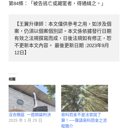
第84條：「被告逃亡或藏匿者，得通緝之。」
【王翼升律師：本文僅供參考之用，如涉及個
案，仍須以個案個別認。本文係依據發行日期
有效之法規撰寫而成，日後法規如有修正，恕
不更新本文內容。 最後更新日期 :2023年9月
12日】
相關
沒去開庭 一造辯論判決
易科罰金不是法官說了
2025 年 1 月 29 日
算！──聲請易科罰金之流
程簡介