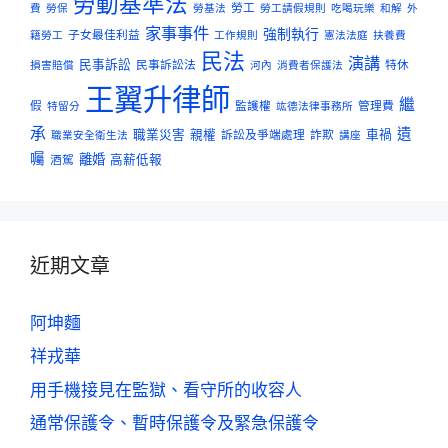
勞動基準法
勞工
費
勞保
勞基法
勞工請假規則
吃喝玩樂
和解
外
家事事件
強制執行
子女最佳利益
籍勞工
工作規則
憲法法庭
扶養費
民法
演講
民事訴訟
民事訴訟法
特休
損害賠償
河內
消費者保護法
王翼升律師
繼
假
監護權
管理費
特留分
竑德法律事務所
承
遺
職業災害
親權
訴訟及爭端處理
詐欺
車禍
職業安全衛生法
講座
囑
離婚
酒駕
高薪低報
近期文章
阿坤麵
祥戎華
用手機接見在監獄、看守所的收容人
通常保護令、暫時保護令及緊急保護令