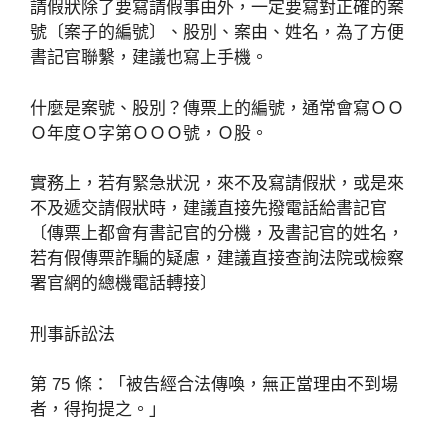
請假狀除了要寫請假事由外，一定要寫對正確的案
號〔案子的編號〕、股別、案由、姓名，為了方便
書記官聯繫，建議也寫上手機。
什麼是案號、股別？傳票上的編號，通常會寫ＯＯ
Ｏ年度Ｏ字第ＯＯＯ號，Ｏ股。
實務上，若有緊急狀況，來不及寫請假狀，或是來
不及遞交請假狀時，建議直接先撥電話給書記官
〔傳票上都會有書記官的分機，及書記官的姓名，
若有假傳票詐騙的疑慮，建議直接查詢法院或檢察
署官網的總機電話轉接〕
刑事訴訟法
第 75 條：「被告經合法傳喚，無正當理由不到場
者，得拘提之。」