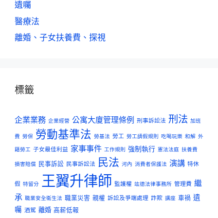
遺囑
醫療法
離婚、子女扶養費、探視
標籤
刑法
企業業務
公寓大廈管理條例
刑事訴訟法
企業經營
加班
勞動基準法
勞工
費
勞保
勞基法
勞工請假規則
吃喝玩樂
和解
外
家事事件
強制執行
子女最佳利益
籍勞工
工作規則
憲法法庭
扶養費
民法
演講
民事訴訟
民事訴訟法
特休
損害賠償
河內
消費者保護法
王翼升律師
繼
假
監護權
管理費
特留分
竑德法律事務所
承
遺
職業災害
親權
訴訟及爭端處理
詐欺
車禍
職業安全衛生法
講座
囑
離婚
酒駕
高薪低報