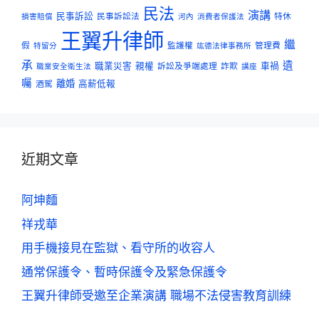
民法
演講
民事訴訟
民事訴訟法
特休
損害賠償
河內
消費者保護法
王翼升律師
繼
假
監護權
管理費
特留分
竑德法律事務所
承
遺
職業災害
親權
訴訟及爭端處理
詐欺
車禍
職業安全衛生法
講座
囑
離婚
酒駕
高薪低報
近期文章
阿坤麵
祥戎華
用手機接見在監獄、看守所的收容人
通常保護令、暫時保護令及緊急保護令
王翼升律師受邀至企業演講 職場不法侵害教育訓練