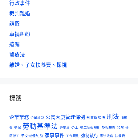
行政事件
裁判離婚
請假
車禍糾紛
遺囑
醫療法
離婚、子女扶養費、探視
標籤
刑法
企業業務
公寓大廈管理條例
刑事訴訟法
企業經營
加班
勞動基準法
勞工
費
勞保
勞基法
勞工請假規則
吃喝玩樂
和解
外
家事事件
強制執行
子女最佳利益
籍勞工
工作規則
憲法法庭
扶養費