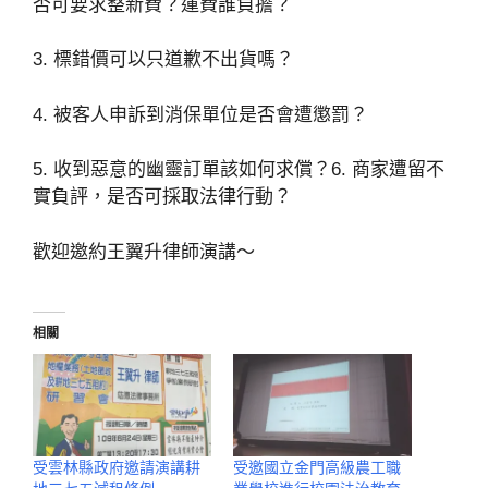
否可要求整新費？運費誰負擔？
3. 標錯價可以只道歉不出貨嗎？
4. 被客人申訴到消保單位是否會遭懲罰？
5. 收到惡意的幽靈訂單該如何求償？6. 商家遭留不
實負評，是否可採取法律行動？
歡迎邀約王翼升律師演講～
相關
受雲林縣政府邀請演講耕
受邀國立金門高級農工職