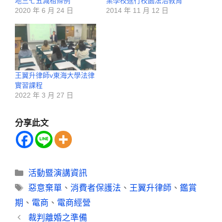
地三七五減租條例
業學校進行校園法治教育
2020 年 6 月 24 日
2014 年 11 月 12 日
王翼升律師v東海大學法律
實習課程
2022 年 3 月 27 日
分享此文
活動暨演講資訊
惡意棄單
、
消費者保護法
、
王翼升律師
、
鑑賞
期
、
電商
、
電商經營
裁判離婚之準備