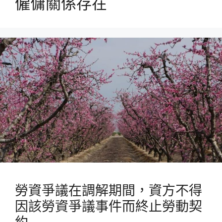
僱傭關係存在
勞資爭議在調解期間，資方不得
因該勞資爭議事件而終止勞動契