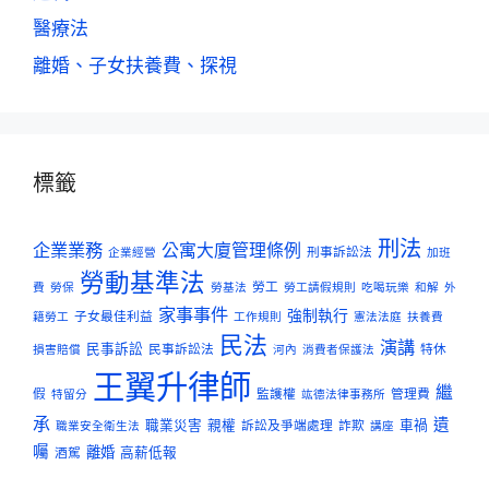
醫療法
離婚、子女扶養費、探視
標籤
刑法
企業業務
公寓大廈管理條例
刑事訴訟法
企業經營
加班
勞動基準法
勞工
費
勞保
勞基法
勞工請假規則
吃喝玩樂
和解
外
家事事件
強制執行
子女最佳利益
籍勞工
工作規則
憲法法庭
扶養費
民法
演講
民事訴訟
民事訴訟法
特休
損害賠償
河內
消費者保護法
王翼升律師
繼
假
監護權
管理費
特留分
竑德法律事務所
承
遺
職業災害
親權
訴訟及爭端處理
詐欺
車禍
職業安全衛生法
講座
囑
離婚
酒駕
高薪低報