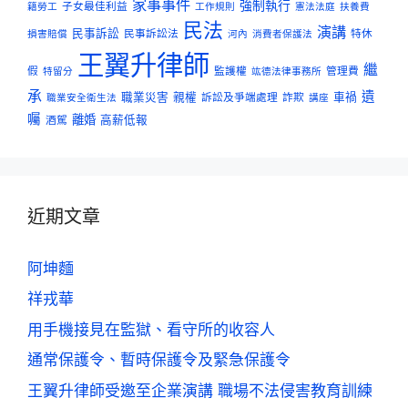
家事事件
強制執行
子女最佳利益
籍勞工
工作規則
憲法法庭
扶養費
民法
演講
民事訴訟
民事訴訟法
特休
損害賠償
河內
消費者保護法
王翼升律師
繼
假
監護權
管理費
特留分
竑德法律事務所
承
遺
職業災害
親權
訴訟及爭端處理
詐欺
車禍
職業安全衛生法
講座
囑
離婚
酒駕
高薪低報
近期文章
阿坤麵
祥戎華
用手機接見在監獄、看守所的收容人
通常保護令、暫時保護令及緊急保護令
王翼升律師受邀至企業演講 職場不法侵害教育訓練