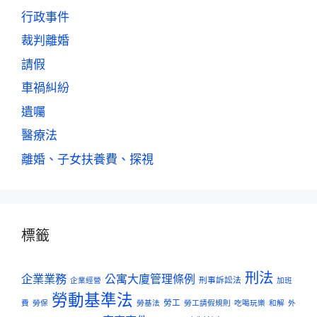
行政事件
裁判離婚
請假
車禍糾紛
遺囑
醫療法
離婚、子女扶養費、探視
標籤
刑法
企業業務
公寓大廈管理條例
刑事訴訟法
企業經營
加班
勞動基準法
勞工
費
勞保
勞基法
勞工請假規則
吃喝玩樂
和解
外