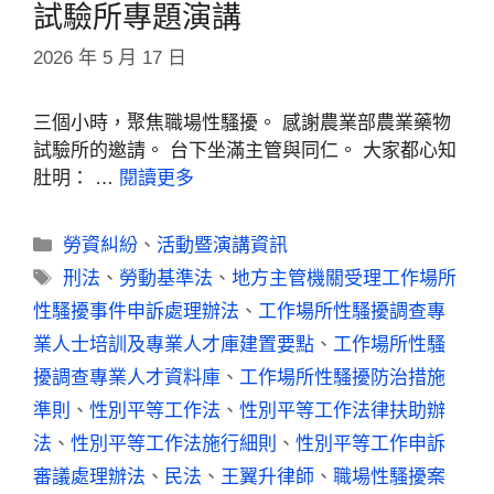
試驗所專題演講
2026 年 5 月 17 日
三個小時，聚焦職場性騷擾。 感謝農業部農業藥物
試驗所的邀請。 台下坐滿主管與同仁。 大家都心知
肚明： …
閱讀更多
勞資糾紛
、
活動暨演講資訊
刑法
、
勞動基準法
、
地方主管機關受理工作場所
性騷擾事件申訴處理辦法
、
工作場所性騷擾調查專
業人士培訓及專業人才庫建置要點
、
工作場所性騷
擾調查專業人才資料庫
、
工作場所性騷擾防治措施
準則
、
性別平等工作法
、
性別平等工作法律扶助辦
法
、
性別平等工作法施行細則
、
性別平等工作申訴
審議處理辦法
、
民法
、
王翼升律師
、
職場性騷擾案