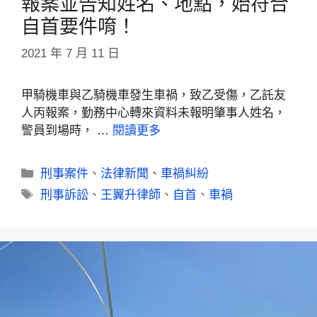
報案並告知姓名、地點，始符合
自首要件唷！
2021 年 7 月 11 日
甲騎機車與乙騎機車發生車禍，致乙受傷，乙託友
人丙報案，勤務中心轉來資料未報明肇事人姓名，
警員到場時， …
閱讀更多
刑事案件
、
法律新聞
、
車禍糾紛
刑事訴訟
、
王翼升律師
、
自首
、
車禍