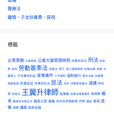
遺囑
醫療法
離婚、子女扶養費、探視
標籤
刑法
企業業務
公寓大廈管理條例
刑事訴訟法
企業經營
加班
勞動基準法
勞工
費
勞保
勞基法
勞工請假規則
吃喝玩樂
和解
外
家事事件
強制執行
子女最佳利益
籍勞工
工作規則
憲法法庭
扶養費
民法
演講
民事訴訟
民事訴訟法
特休
損害賠償
河內
消費者保護法
王翼升律師
繼
假
監護權
管理費
特留分
竑德法律事務所
承
遺
職業災害
親權
訴訟及爭端處理
詐欺
車禍
職業安全衛生法
講座
囑
離婚
酒駕
高薪低報