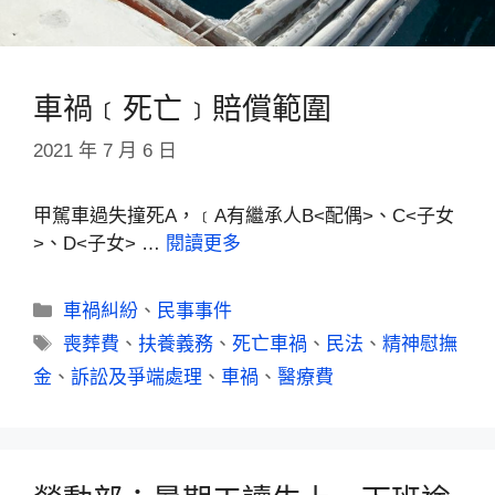
車禍﹝死亡﹞賠償範圍
2021 年 7 月 6 日
甲駕車過失撞死A，﹝A有繼承人B<配偶>、C<子女
>、D<子女> …
閱讀更多
車禍糾紛
、
民事事件
喪葬費
、
扶養義務
、
死亡車禍
、
民法
、
精神慰撫
金
、
訴訟及爭端處理
、
車禍
、
醫療費