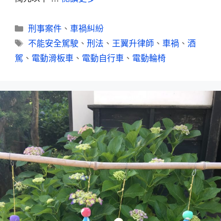
刑事案件
、
車禍糾紛
不能安全駕駛
、
刑法
、
王翼升律師
、
車禍
、
酒
駕
、
電動滑板車
、
電動自行車
、
電動輪椅