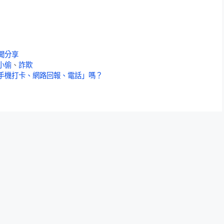
聞分享
小偷
、
詐欺
手機打卡、網路回報、電話」嗎？