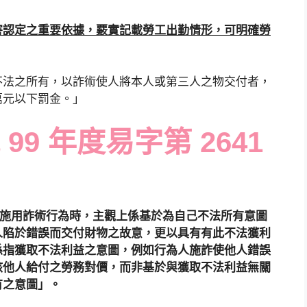
害認定之重要依據，覈實記載勞工出勤情形，可明確勞
三人不法之所有，以詐術使人將本人或第三人之物交付者，
萬元以下罰金。」
9 年度易字第 2641
為人施用詐術行為時，主觀上係基於為自己不法所有意圖
人陷於錯誤而交付財物之故意，更以具有有此不法獲利
係指獲取不法利益之意圖，例如行為人施詐使他人錯誤
該他人給付之勞務對價，而非基於與獲取不法利益無關
有之意圖」。