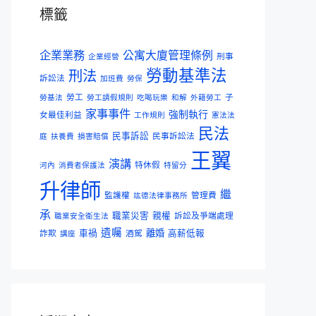
標籤
企業業務
公寓大廈管理條例
刑事
企業經營
勞動基準法
刑法
訴訟法
加班費
勞保
勞工
子
勞基法
勞工請假規則
吃喝玩樂
和解
外籍勞工
家事事件
強制執行
女最佳利益
工作規則
憲法法
民法
民事訴訟
民事訴訟法
庭
扶養費
損害賠償
王翼
演講
特休假
河內
消費者保護法
特留分
升律師
繼
監護權
管理費
竑德法律事務所
承
職業災害
親權
訴訟及爭端處理
職業安全衛生法
遺囑
離婚
詐欺
車禍
酒駕
高薪低報
講座