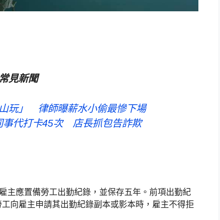
常見新聞
山玩」 律師曝薪水小偷最慘下場
事代打卡45次 店長抓包告詐欺
：「雇主應置備勞工出勤紀錄，並保存五年。前項出勤紀
勞工向雇主申請其出勤紀錄副本或影本時，雇主不得拒