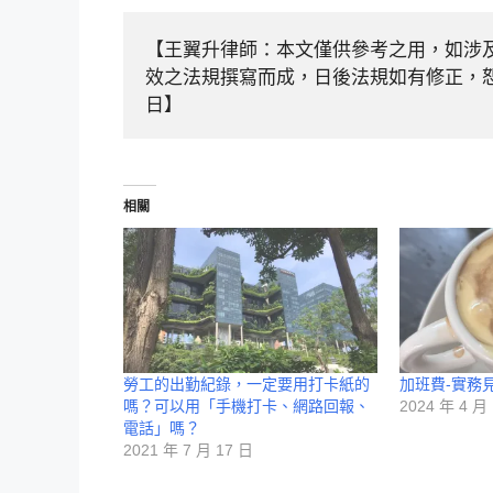
【王翼升律師：本文僅供參考之用，如涉
效之法規撰寫而成，日後法規如有修正，恕不更
日】
相關
勞工的出勤紀錄，一定要用打卡紙的
加班費-實務
嗎？可以用「手機打卡、網路回報、
2024 年 4 月
電話」嗎？
2021 年 7 月 17 日