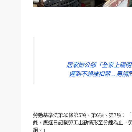
居家辦公卻「全家上陽明
遲到不想被扣薪…男請同
勞動基準法第30條第5項、第6項、第7項
錄，應逐日記載勞工出勤情形至分鐘為止。
絕。」