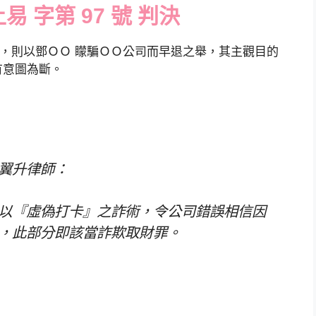
易 字第 97 號 判決
罪，則以鄧ＯＯ 矇騙ＯＯ公司而早退之舉，其主觀目的
有意圖為斷。
翼升律師：
以『虛偽打卡』之詐術，令公司錯誤相信因
，此部分即該當詐欺取財罪。