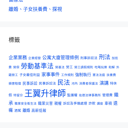
離婚、子女扶養費、探視
標籤
刑法
企業業務
公寓大廈管理條例
刑事訴訟法
企業經營
加班
勞動基準法
勞工
費
勞保
勞基法
勞工請假規則
吃喝玩樂
和解
外
家事事件
強制執行
子女最佳利益
籍勞工
工作規則
憲法法庭
扶養費
民法
演講
民事訴訟
民事訴訟法
特休
損害賠償
河內
消費者保護法
王翼升律師
繼
假
監護權
管理費
特留分
竑德法律事務所
承
遺
職業災害
親權
訴訟及爭端處理
詐欺
車禍
職業安全衛生法
講座
囑
離婚
酒駕
高薪低報