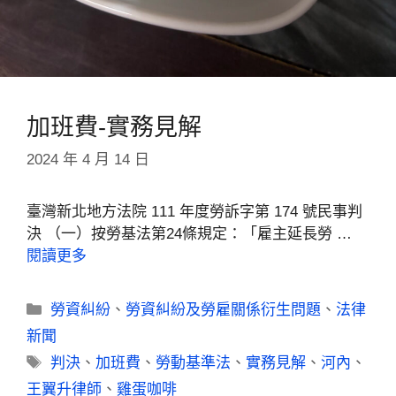
加班費-實務見解
2024 年 4 月 14 日
臺灣新北地方法院 111 年度勞訴字第 174 號民事判
決 （一）按勞基法第24條規定：「雇主延長勞 …
閱讀更多
勞資糾紛
、
勞資糾紛及勞雇關係衍生問題
、
法律
新聞
判決
、
加班費
、
勞動基準法
、
實務見解
、
河內
、
王翼升律師
、
雞蛋咖啡