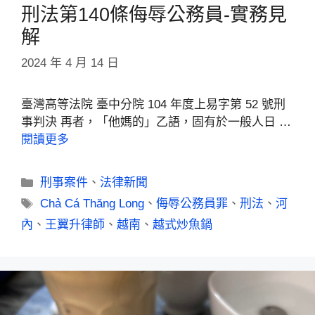
刑法第140條侮辱公務員-實務見
解
2024 年 4 月 14 日
臺灣高等法院 臺中分院 104 年度上易字第 52 號刑
事判決 再者，「他媽的」乙語，固有於一般人日 …
閱讀更多
刑事案件
、
法律新聞
Chả Cá Thăng Long
、
侮辱公務員罪
、
刑法
、
河
內
、
王翼升律師
、
越南
、
越式炒魚鍋