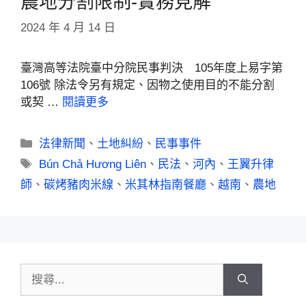
農地分割限制-實務見解
2024 年 4 月 14 日
臺灣高等法院臺中分院民事判決 105年度上易字第
106號 除法令另有規定、因物之使用目的不能分割
或契 …
閱讀更多
法律新聞
、
土地糾紛
、
民事事件
Bún Chả Hương Liên
、
民法
、
河內
、
王翼升律
師
、
碳烤豬肉米線
、
米其林指南餐廳
、
越南
、
農地