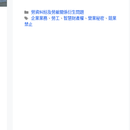
勞資糾紛及勞雇關係衍生問題
企業業務
、
勞工
、
智慧財產權
、
營業秘密
、
競業
禁止