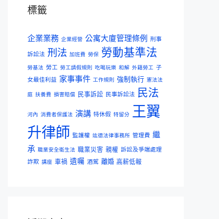
標籤
企業業務
公寓大廈管理條例
刑事
企業經營
勞動基準法
刑法
訴訟法
加班費
勞保
勞工
子
勞基法
勞工請假規則
吃喝玩樂
和解
外籍勞工
家事事件
強制執行
女最佳利益
工作規則
憲法法
民法
民事訴訟
民事訴訟法
庭
扶養費
損害賠償
王翼
演講
特休假
河內
消費者保護法
特留分
升律師
繼
監護權
管理費
竑德法律事務所
承
職業災害
親權
訴訟及爭端處理
職業安全衛生法
遺囑
離婚
詐欺
車禍
酒駕
高薪低報
講座