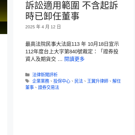
訴訟適用範圍 不含起訴
時已卸任董事
2025 年 4 月 12 日
最高法院民事大法庭113 年 10月18日宣示
112年度台上大字第840號裁定：「證券投
資人及期貨交 …
閱讀更多
法律新聞評析
企業業務
、
投保中心
、
民法
、
王翼升律師
、
解任
董事
、
證券交易法