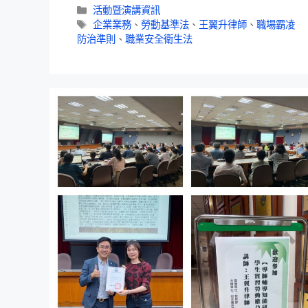
活動暨演講資訊
企業業務
、
勞動基準法
、
王翼升律師
、
職場霸凌
防治準則
、
職業安全衛生法