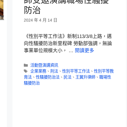
防治
2024 年 4 月 14 日
《性別平等工作法》新制113/3/8上路，邁
向性騷擾防治新里程碑 勞動部強調，無論
事業單位規模大小， …
閱讀更多
活動暨演講資訊
企業業務
、
刑法
、
性別平等工作法
、
性別平等教
育法
、
性騷擾防治法
、
民法
、
王翼升律師
、
職場性
騷擾防治