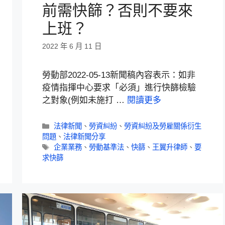
前需快篩？否則不要來
上班？
2022 年 6 月 11 日
勞動部2022-05-13新聞稿內容表示：如非
疫情指揮中心要求「必須」進行快篩檢驗
之對象(例如未施打 …
閱讀更多
法律新聞
、
勞資糾紛
、
勞資糾紛及勞雇關係衍生
問題
、
法律新聞分享
企業業務
、
勞動基準法
、
快篩
、
王翼升律師
、
要
求快篩