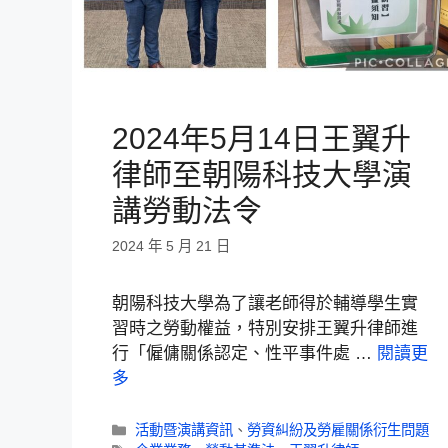
2024年5月14日王翼升
律師至朝陽科技大學演
講勞動法令
2024 年 5 月 21 日
朝陽科技大學為了讓老師得於輔導學生實
習時之勞動權益，特別安排王翼升律師進
行「僱傭關係認定、性平事件處 …
閱讀更
多
活動暨演講資訊
、
勞資糾紛及勞雇關係衍生問題