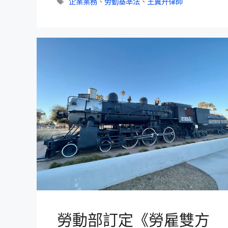
企業業務
、
勞動基準法
、
王翼升律師
勞動部訂定《勞雇雙方