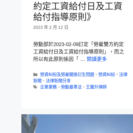
約定工資給付日及工資
給付指導原則》
2023 年 2 月 12 日
勞動部於2023-02-09訂定「勞雇雙方約定
工資給付日及工資給付指導原則」，而之
所以有此原則係因「 …
閱讀更多
勞資糾紛及勞雇關係衍生問題
、
勞資糾紛
、
法律
新聞
、
法律新聞分享
企業業務
、
勞動基準法
、
王翼升律師